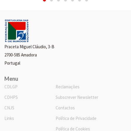
Praceta Miguel Cláudio, 3-B
2700-585 Amadora
Acessibilidade
Portugal
Brevemente...
Menu
CDLGP
Reclamações
CDHPS
Subscrever Newsletter
CNJS
Contactos
Links
Política de Privacidade
Política de Cookies