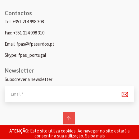
Contactos
Tel: +351 214 998 308
Fax: +351 214 998 310
Email: fpas@fpasurdos.pt
Skype: fpas_portugal
Newsletter
Subscrever a newsletter
© 2026 FPAS. Todos os direitos reservados.
ATENÇÃO
: Este site utiliza cookies. Ao navegar no site estará a
consentir a sua utilização.
Saiba mais