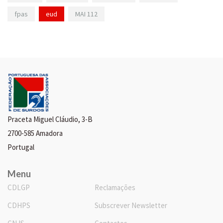
fpas
eud
MAI 112
Praceta Miguel Cláudio, 3-B
2700-585 Amadora
Portugal
Menu
CDLGP
Reclamações
CDHPS
Subscrever Newsletter