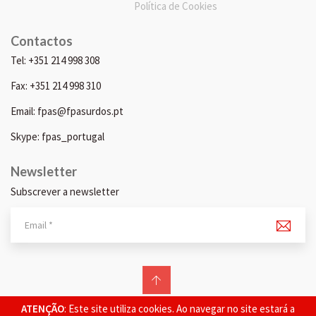
Política de Cookies
Contactos
Tel: +351 214 998 308
Fax: +351 214 998 310
Email: fpas@fpasurdos.pt
Skype: fpas_portugal
Newsletter
Subscrever a newsletter
© 2026 FPAS. Todos os direitos reservados.
ATENÇÃO
: Este site utiliza cookies. Ao navegar no site estará a