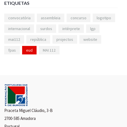
ETIQUETAS
convocatória
assembleia
concurso
logotipo
internacional
surdos
intérprete
lgp
mai112
república
projectos
website
fpas
eud
MAI 112
Praceta Miguel Cláudio, 3-B
2700-585 Amadora
Portugal