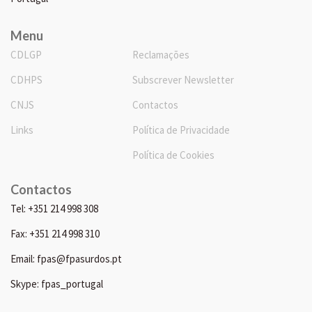
Menu
CDLGP
Reclamações
CDHPS
Subscrever Newsletter
CNJS
Contactos
Links
Política de Privacidade
Política de Cookies
Contactos
Tel: +351 214 998 308
Fax: +351 214 998 310
Email: fpas@fpasurdos.pt
Skype: fpas_portugal