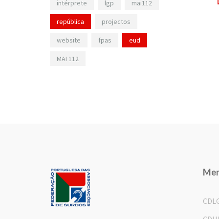
intérprete
lgp
mai112
república
projectos
website
fpas
eud
MAI 112
Me
CDL
CDH