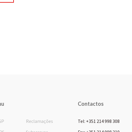
nu
Contactos
GP
Reclamações
Tel: +351 214 998 308
PS
Subscrever
Fax: +351 214 998 310