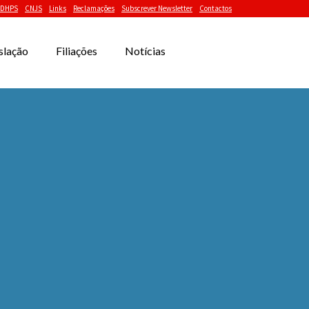
DHPS
CNJS
Links
Reclamações
Subscrever Newsletter
Contactos
slação
Filiações
Notícias