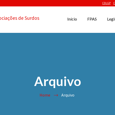
CDLGP
C
ociações de Surdos
Início
FPAS
Legi
Arquivo
Home
Arquivo