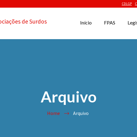
CDLGP
C
ociações de Surdos
Início
FPAS
Legi
Arquivo
Home
Arquivo