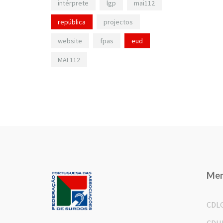
intérprete
lgp
mai112
república
projectos
website
fpas
eud
MAI 112
Me
CDL
CDH