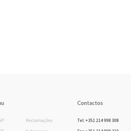
nu
Contactos
GP
Reclamações
Tel: +351 214 998 308
PS
Subscrever
Fax: +351 214 998 310