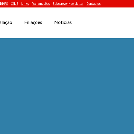
DHPS
CNJS
Links
Reclamações
Subscrever Newsletter
Contactos
slação
Filiações
Notícias