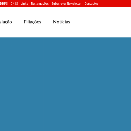
DHPS
CNJS
Links
Reclamações
Subscrever Newsletter
Contactos
slação
Filiações
Notícias