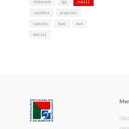
intérprete
lgp
mai112
república
projectos
website
fpas
eud
MAI 112
Me
CDL
CDH