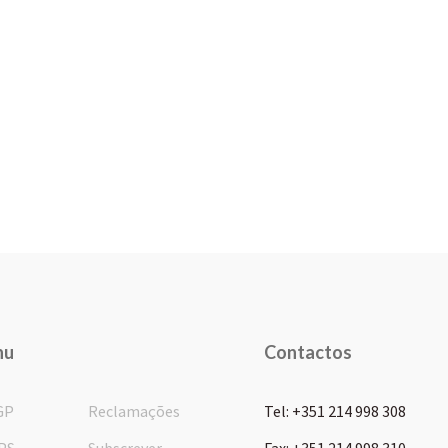
nu
Contactos
GP
Reclamações
Tel: +351 214 998 308
PS
Subscrever
Fax: +351 214 998 310