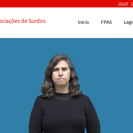
CDLGP
C
ociações de Surdos
Início
FPAS
Legi