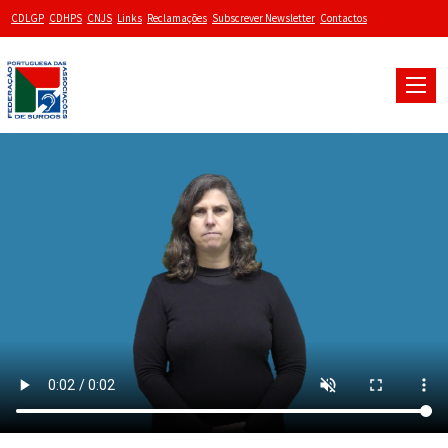
CDLGP
CDHPS
CNJS
Links
Reclamações
Subscrever Newsletter
Contactos
Toggle
naviga