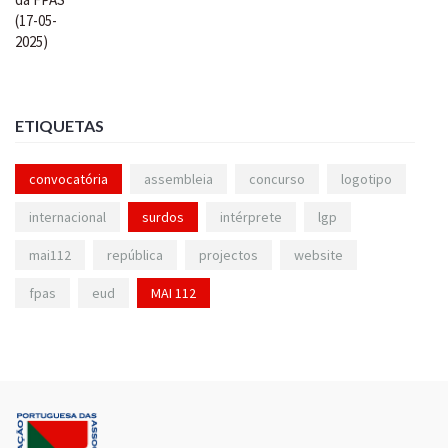
ETIQUETAS
convocatória
assembleia
concurso
logotipo
internacional
surdos
intérprete
lgp
mai112
república
projectos
website
fpas
eud
MAI 112