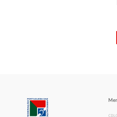
Me
CDL