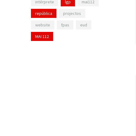
intérprete
lgp
mai112
república
projectos
website
fpas
eud
MAI 112