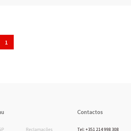
1
nu
Contactos
GP
Reclamações
Tel: +351 214 998 308