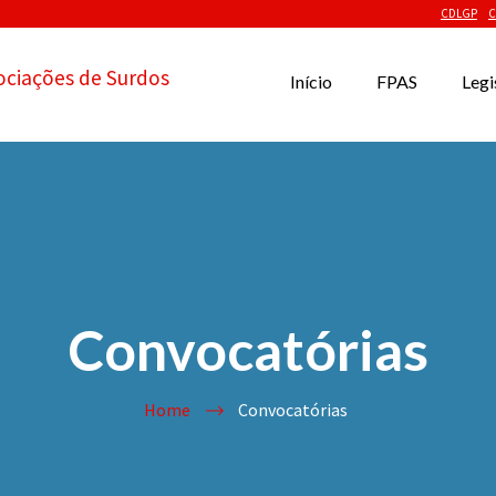
CDLGP
C
ociações de Surdos
Início
FPAS
Legi
Convocatórias
Home
Convocatórias