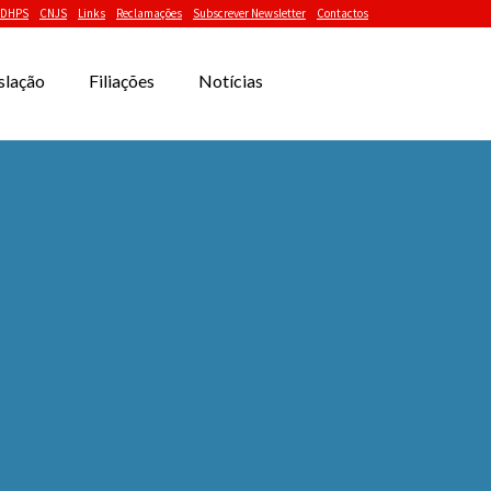
DHPS
CNJS
Links
Reclamações
Subscrever Newsletter
Contactos
slação
Filiações
Notícias