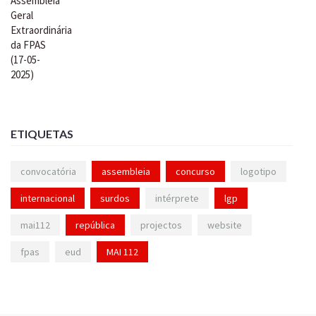
ETIQUETAS
convocatória
assembleia
concurso
logotipo
internacional
surdos
intérprete
lgp
mai112
república
projectos
website
fpas
eud
MAI 112