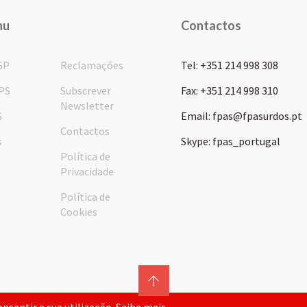
nu
Contactos
GP
Reclamações
Tel: +351 214 998 308
PS
Subscrever
Fax: +351 214 998 310
Newsletter
S
Email: fpas@fpasurdos.pt
Contactos
s
Skype: fpas_portugal
Política de
Privacidade
Política de
Cookies