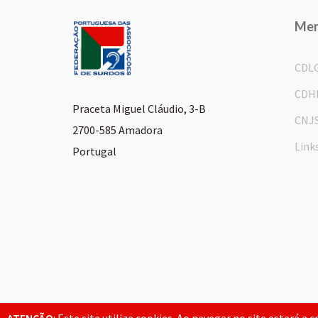
Me
CDL
CDH
Praceta Miguel Cláudio, 3-B
CNJ
2700-585 Amadora
Link
Portugal
© 2026 FPAS. Todos os direitos reservados.