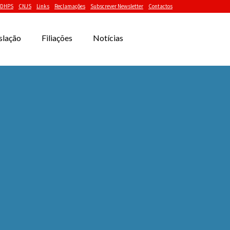
DHPS
CNJS
Links
Reclamações
Subscrever Newsletter
Contactos
slação
Filiações
Notícias