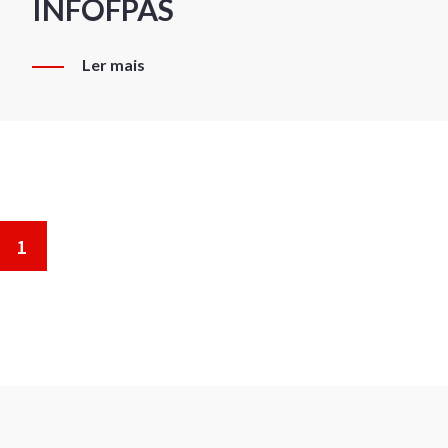
INFOFPAS
Ler mais
1