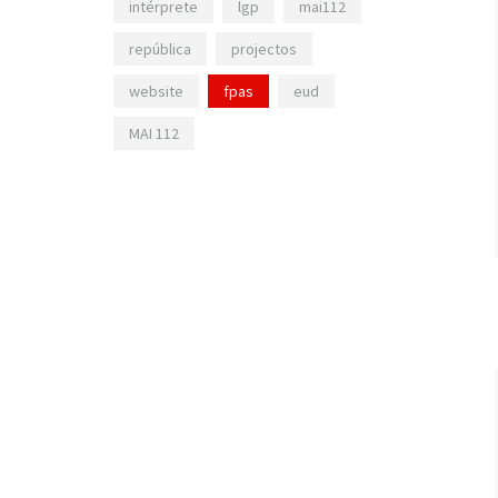
intérprete
lgp
mai112
república
projectos
website
fpas
eud
MAI 112