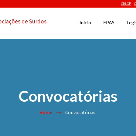
CDLGP
C
ociações de Surdos
Início
FPAS
Legi
Convocatórias
Home
Convocatórias