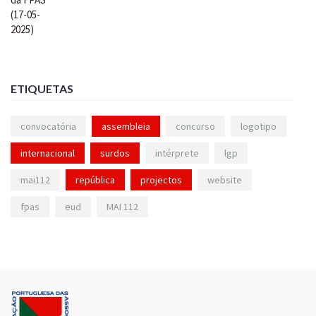
ETIQUETAS
convocatória
assembleia
concurso
logotipo
internacional
surdos
intérprete
lgp
mai112
república
projectos
website
fpas
eud
MAI 112