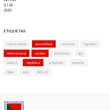
ETIQUETAS
convocatória
assembleia
concurso
logotipo
internacional
surdos
intérprete
lgp
mai112
república
projectos
website
fpas
eud
MAI 112