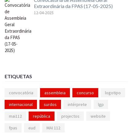
Extraordinária da FPAS (17-05-2025)
12-04-2025
ETIQUETAS
convocatória
assembleia
concurso
logotipo
internacional
surdos
intérprete
lgp
mai112
república
projectos
website
fpas
eud
MAI 112