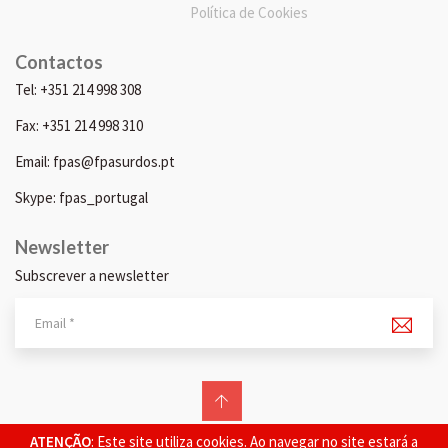
Política de Cookies
Contactos
Tel: +351 214 998 308
Fax: +351 214 998 310
Email: fpas@fpasurdos.pt
Skype: fpas_portugal
Newsletter
Subscrever a newsletter
© 2026 FPAS. Todos os direitos reservados.
ATENÇÃO
: Este site utiliza cookies. Ao navegar no site estará a