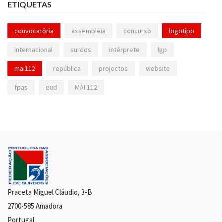
ETIQUETAS
convocatória
assembleia
concurso
logotipo
internacional
surdos
intérprete
lgp
mai112
república
projectos
website
fpas
eud
MAI 112
Praceta Miguel Cláudio, 3-B
2700-585 Amadora
Portugal