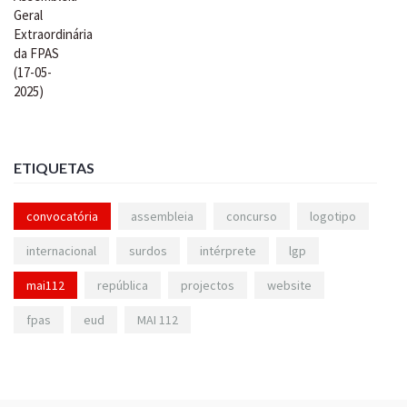
ETIQUETAS
convocatória
assembleia
concurso
logotipo
internacional
surdos
intérprete
lgp
mai112
república
projectos
website
fpas
eud
MAI 112