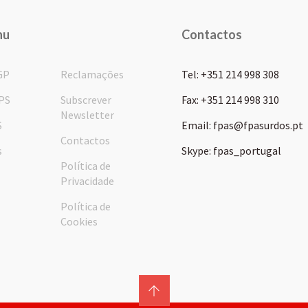
nu
Contactos
GP
Reclamações
Tel: +351 214 998 308
PS
Subscrever
Fax: +351 214 998 310
Newsletter
S
Email: fpas@fpasurdos.pt
Contactos
s
Skype: fpas_portugal
Política de
Privacidade
Política de
Cookies