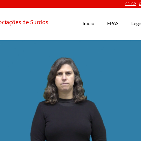
CDLGP
C
ociações de Surdos
Início
FPAS
Legi