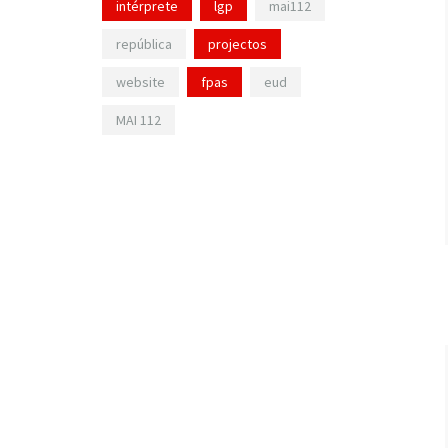
intérprete
lgp
mai112
república
projectos
website
fpas
eud
MAI 112