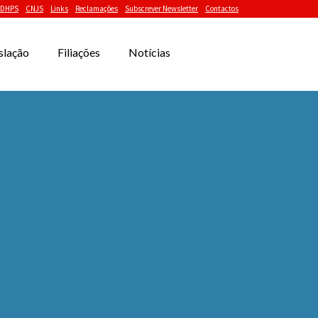
DHPS
CNJS
Links
Reclamações
Subscrever Newsletter
Contactos
slação
Filiações
Notícias