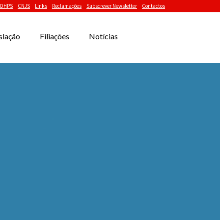
DHPS
CNJS
Links
Reclamações
Subscrever Newsletter
Contactos
slação
Filiações
Notícias