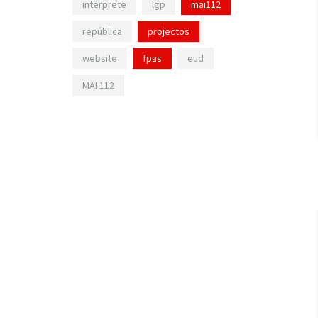
intérprete
lgp
mai112
república
projectos
website
fpas
eud
MAI 112