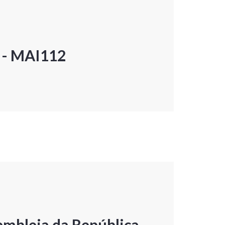
P - MAI112
embleia da República