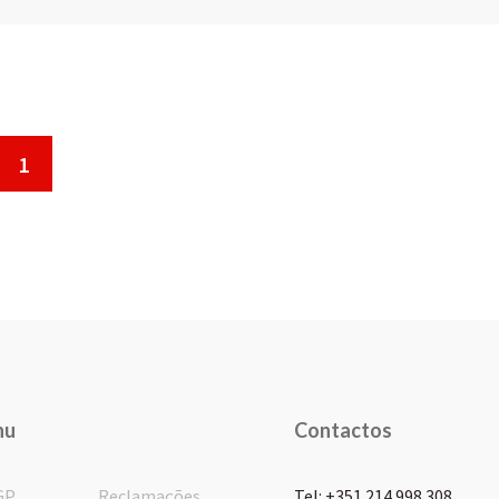
1
nu
Contactos
GP
Reclamações
Tel: +351 214 998 308