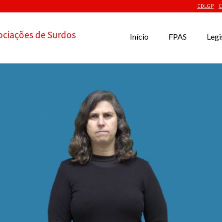
CDLGP
C
ociações de Surdos
Início
FPAS
Legi