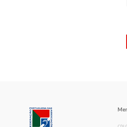
Me
CDL