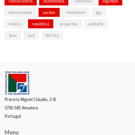
convocatória
assembleia
concurso
logotipo
internacional
surdos
intérprete
lgp
mai112
república
projectos
website
fpas
eud
MAI 112
Praceta Miguel Cláudio, 3-B
2700-585 Amadora
Portugal
Menu