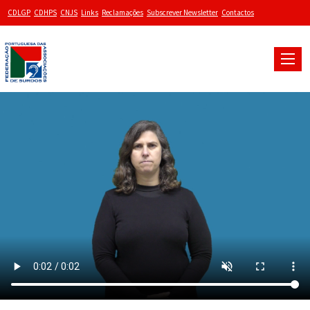
CDLGP
CDHPS
CNJS
Links
Reclamações
Subscrever Newsletter
Contactos
Toggle
naviga