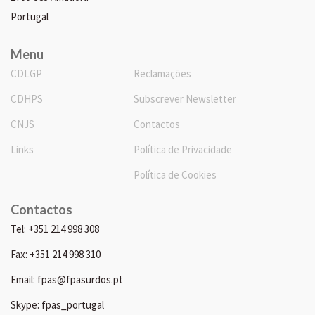
Portugal
Menu
CDLGP
Reclamações
CDHPS
Subscrever Newsletter
CNJS
Contactos
Links
Política de Privacidade
Política de Cookies
Contactos
Tel: +351 214 998 308
Fax: +351 214 998 310
Email: fpas@fpasurdos.pt
Skype: fpas_portugal