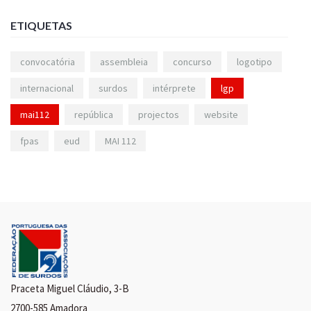
ETIQUETAS
convocatória
assembleia
concurso
logotipo
internacional
surdos
intérprete
lgp
mai112
república
projectos
website
fpas
eud
MAI 112
Praceta Miguel Cláudio, 3-B
2700-585 Amadora