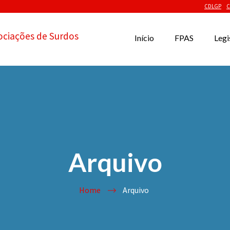
CDLGP
C
ociações de Surdos
Início
FPAS
Legi
Arquivo
Home
Arquivo