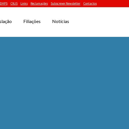
DHPS
CNJS
Links
Reclamações
Subscrever Newsletter
Contactos
slação
Filiações
Notícias