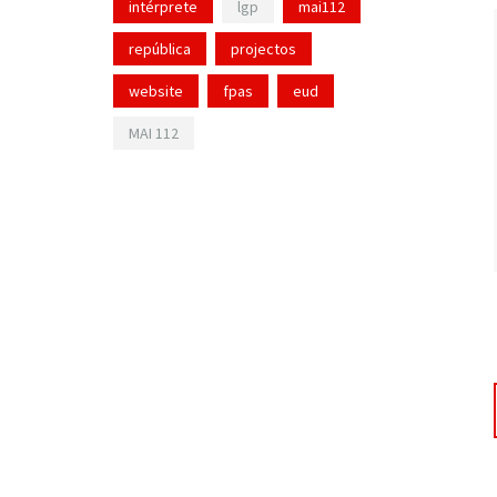
intérprete
lgp
mai112
república
projectos
website
fpas
eud
MAI 112