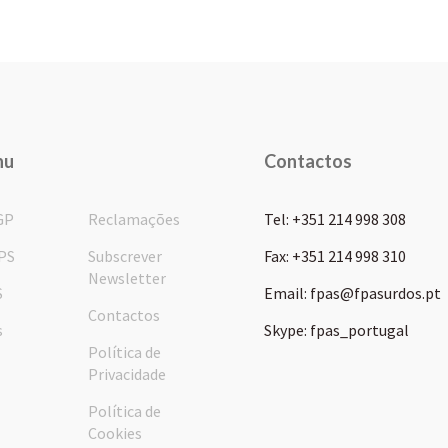
nu
Contactos
GP
Reclamações
Tel: +351 214 998 308
PS
Subscrever
Fax: +351 214 998 310
Newsletter
S
Email: fpas@fpasurdos.pt
Contactos
s
Skype: fpas_portugal
Política de
Privacidade
Política de
Cookies