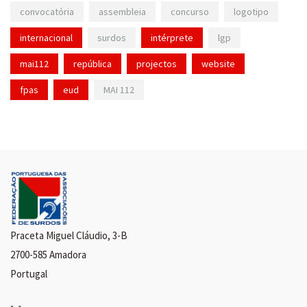
convocatória
assembleia
concurso
logotipo
internacional
surdos
intérprete
lgp
mai112
república
projectos
website
fpas
eud
MAI 112
Praceta Miguel Cláudio, 3-B
2700-585 Amadora
Portugal