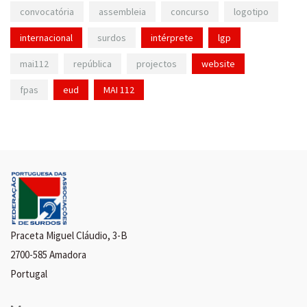
convocatória
assembleia
concurso
logotipo
internacional
surdos
intérprete
lgp
mai112
república
projectos
website
fpas
eud
MAI 112
Praceta Miguel Cláudio, 3-B
2700-585 Amadora
Portugal