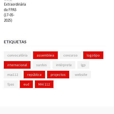
ETIQUETAS
convocatória
assembleia
concurso
logotipo
internacional
surdos
intérprete
lgp
mai112
república
projectos
website
fpas
eud
MAI 112