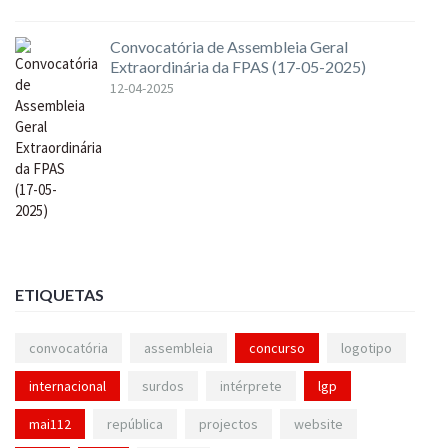
Convocatória de Assembleia Geral
Extraordinária da FPAS (17-05-2025)
12-04-2025
ETIQUETAS
convocatória
assembleia
concurso
logotipo
internacional
surdos
intérprete
lgp
mai112
república
projectos
website