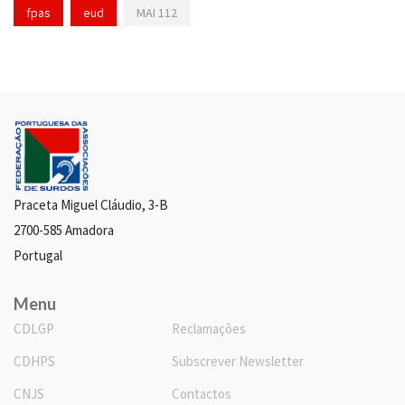
fpas
eud
MAI 112
Praceta Miguel Cláudio, 3-B
2700-585 Amadora
Portugal
Menu
CDLGP
Reclamações
CDHPS
Subscrever Newsletter
CNJS
Contactos