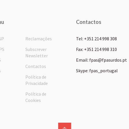
nu
Contactos
GP
Reclamações
Tel: +351 214 998 308
PS
Subscrever
Fax: +351 214 998 310
Newsletter
S
Email: fpas@fpasurdos.pt
Contactos
s
Skype: fpas_portugal
Política de
Privacidade
Política de
Cookies