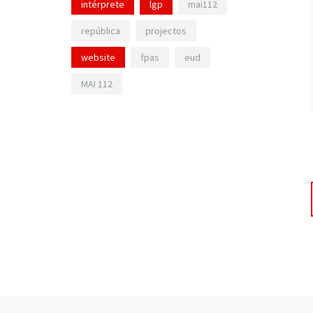
intérprete
lgp
mai112
república
projectos
website
fpas
eud
MAI 112