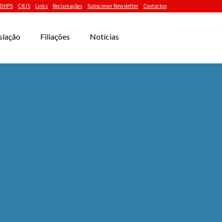
DHPS
CNJS
Links
Reclamações
Subscrever Newsletter
Contactos
slação
Filiações
Notícias