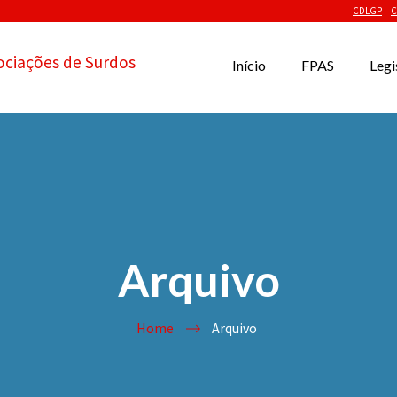
CDLGP
C
ociações de Surdos
Início
FPAS
Legi
Arquivo
Home
Arquivo