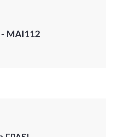
P - MAI112
a FPAS!