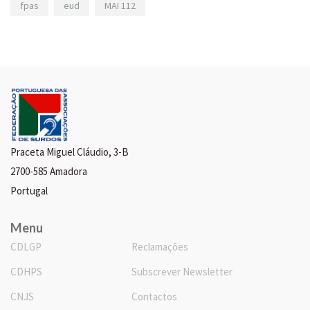
fpas
eud
MAI 112
Praceta Miguel Cláudio, 3-B
2700-585 Amadora
Portugal
Menu
CDLGP
Reclamações
CDHPS
Subscrever Newsletter
CNJS
Contactos