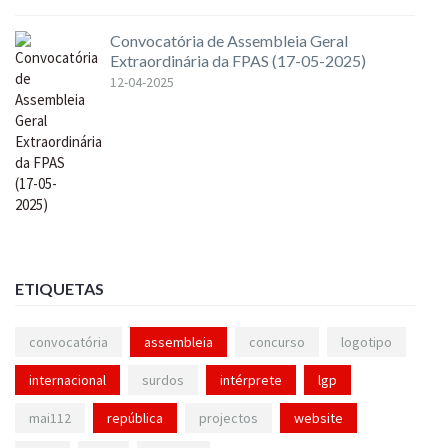
Convocatória de Assembleia Geral
Extraordinária da FPAS (17-05-2025)
12-04-2025
ETIQUETAS
convocatória
assembleia
concurso
logotipo
internacional
surdos
intérprete
lgp
mai112
república
projectos
website