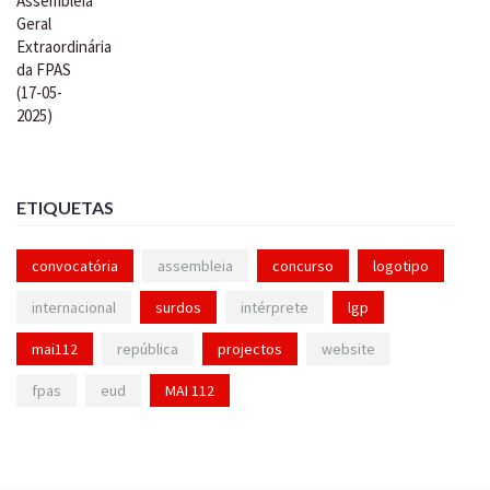
ETIQUETAS
convocatória
assembleia
concurso
logotipo
internacional
surdos
intérprete
lgp
mai112
república
projectos
website
fpas
eud
MAI 112