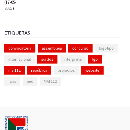
ETIQUETAS
convocatória
assembleia
concurso
logotipo
internacional
surdos
intérprete
lgp
mai112
república
projectos
website
fpas
eud
MAI 112