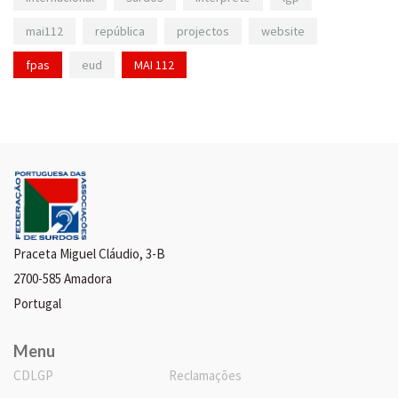
mai112
república
projectos
website
fpas
eud
MAI 112
Praceta Miguel Cláudio, 3-B
2700-585 Amadora
Portugal
Menu
CDLGP
Reclamações