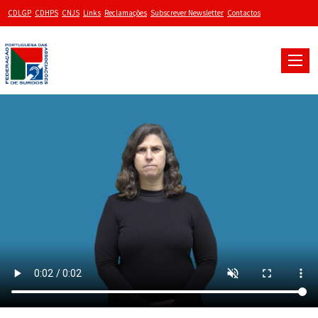
CDLGP
CDHPS
CNJS
Links
Reclamações
Subscrever Newsletter
Contactos
Toggle
naviga