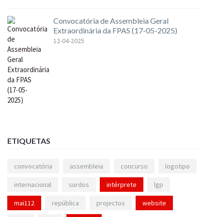
Convocatória de Assembleia Geral
Extraordinária da FPAS (17-05-2025)
12-04-2025
ETIQUETAS
convocatória
assembleia
concurso
logotipo
internacional
surdos
intérprete
lgp
mai112
república
projectos
website