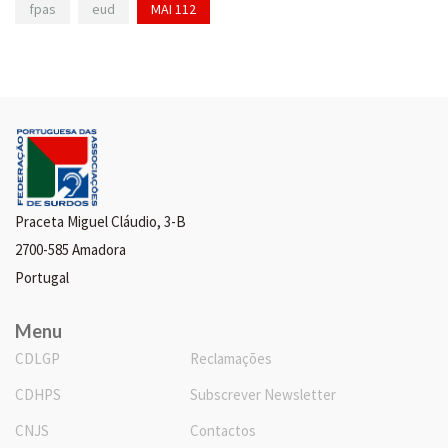
fpas
eud
MAI 112
Praceta Miguel Cláudio, 3-B
2700-585 Amadora
Portugal
Menu
CDLGP
Reclamações
CDHPS
Subscrever Newsletter
CNJS
Contactos