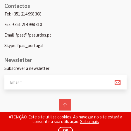
Contactos
Tel: +351 214 998 308
Fax: +351 214 998 310
Email: fpas@fpasurdos.pt
Skype: fpas_portugal
Newsletter
Subscrever a newsletter
© 2026 FPAS. Todos os direitos reservados.
ATENÇÃO
: Este site utiliza cookies. Ao navegar no site estará a
consentir a sua utilização.
Saiba mais
OK