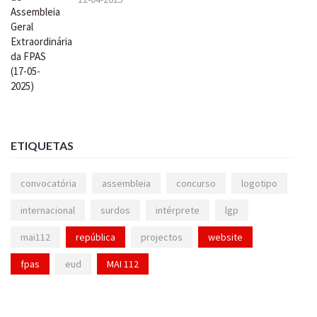
ETIQUETAS
convocatória
assembleia
concurso
logotipo
internacional
surdos
intérprete
lgp
mai112
república
projectos
website
fpas
eud
MAI 112