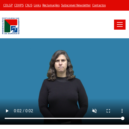
CDLGP
CDHPS
CNJS
Links
Reclamações
Subscrever Newsletter
Contactos
Toggle
naviga