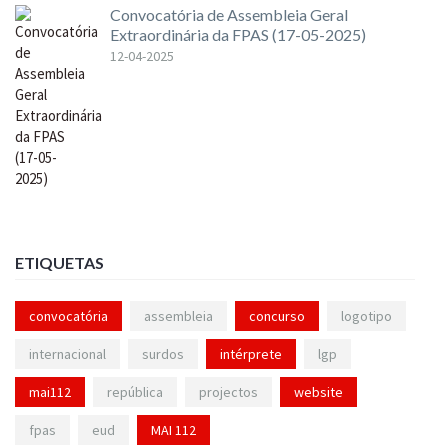
Convocatória de Assembleia Geral
Extraordinária da FPAS (17-05-2025)
12-04-2025
ETIQUETAS
convocatória
assembleia
concurso
logotipo
internacional
surdos
intérprete
lgp
mai112
república
projectos
website
fpas
eud
MAI 112