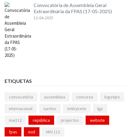
Convocatória de Assembleia Geral
Extraordinária da FPAS (17-05-2025)
12-04-2025
ETIQUETAS
convocatória
assembleia
concurso
logotipo
internacional
surdos
intérprete
lgp
mai112
república
projectos
website
fpas
eud
MAI 112