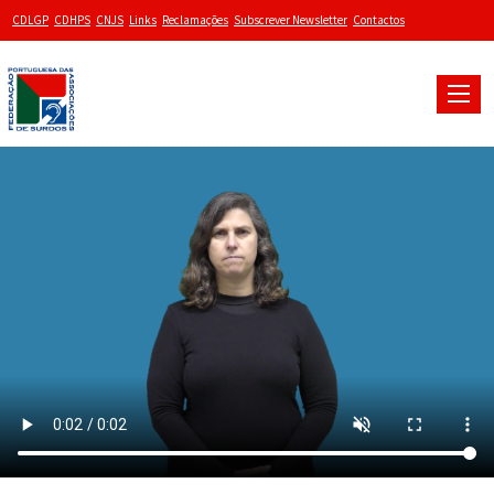
CDLGP
CDHPS
CNJS
Links
Reclamações
Subscrever Newsletter
Contactos
Toggle
naviga