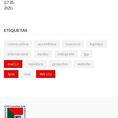
ETIQUETAS
convocatória
assembleia
concurso
logotipo
internacional
surdos
intérprete
lgp
mai112
república
projectos
website
fpas
eud
MAI 112