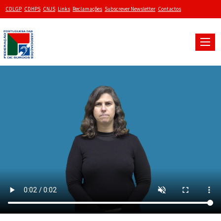
CDLGP
CDHPS
CNJS
Links
Reclamações
Subscrever Newsletter
Contactos
Toggle
naviga