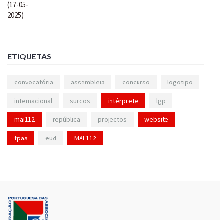
ETIQUETAS
convocatória
assembleia
concurso
logotipo
internacional
surdos
intérprete
lgp
mai112
república
projectos
website
fpas
eud
MAI 112