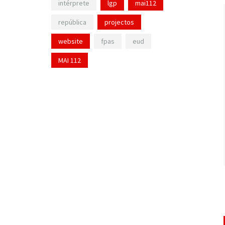
intérprete
lgp
mai112
república
projectos
website
fpas
eud
MAI 112