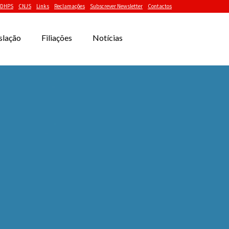
DHPS
CNJS
Links
Reclamações
Subscrever Newsletter
Contactos
slação
Filiações
Notícias