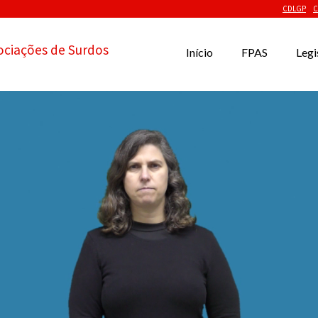
CDLGP
C
ociações de Surdos
Início
FPAS
Legi