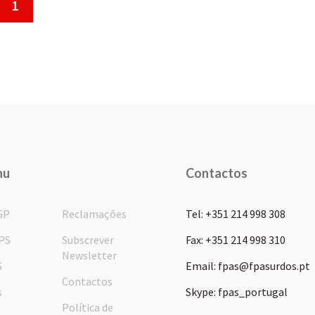
1
nu
Contactos
GP
Reclamações
Tel: +351 214 998 308
PS
Subscrever
Fax: +351 214 998 310
Newsletter
S
Email: fpas@fpasurdos.pt
Contactos
s
Skype: fpas_portugal
Política de