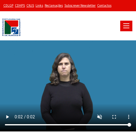
CDLGP
CDHPS
CNJS
Links
Reclamações
Subscrever Newsletter
Contactos
Toggle
naviga