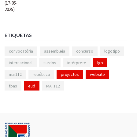
ETIQUETAS
convocatória
assembleia
concurso
logotipo
internacional
surdos
intérprete
lgp
mai112
república
projectos
website
fpas
eud
MAI 112