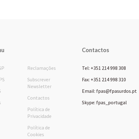
nu
Contactos
GP
Reclamações
Tel: +351 214 998 308
PS
Subscrever
Fax: +351 214 998 310
Newsletter
S
Email: fpas@fpasurdos.pt
Contactos
s
Skype: fpas_portugal
Política de
Privacidade
Política de
Cookies