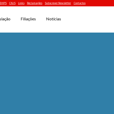
DHPS
CNJS
Links
Reclamações
Subscrever Newsletter
Contactos
slação
Filiações
Notícias