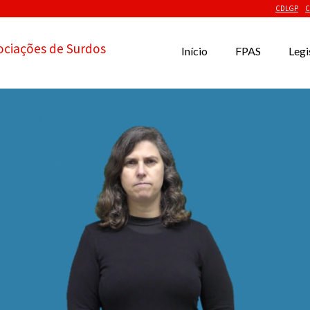
CDLGP
C
ociações de Surdos
Início
FPAS
Legi