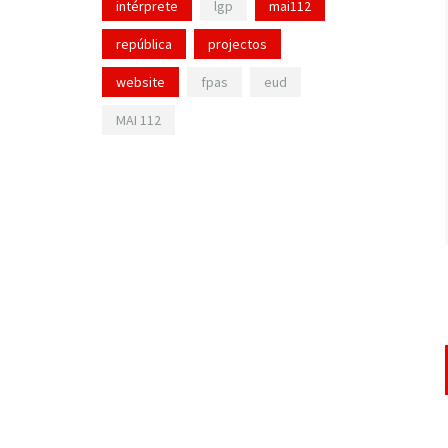
intérprete
lgp
mai112
república
projectos
website
fpas
eud
MAI 112