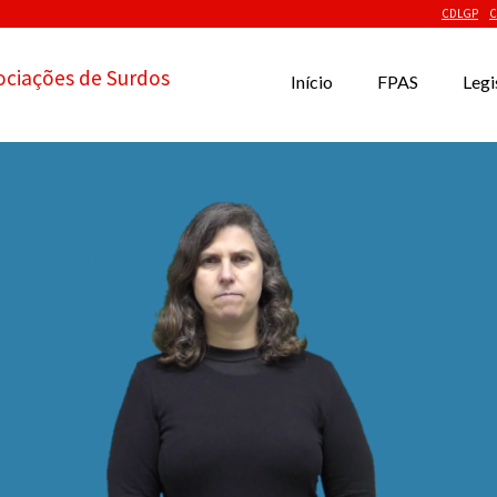
CDLGP
C
ociações de Surdos
Início
FPAS
Legi