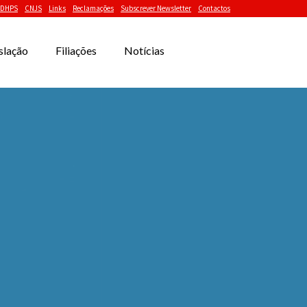
DHPS
CNJS
Links
Reclamações
Subscrever Newsletter
Contactos
slação
Filiações
Notícias