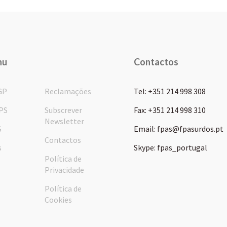
nu
Contactos
GP
Reclamações
Tel: +351 214 998 308
PS
Subscrever
Fax: +351 214 998 310
Newsletter
S
Email: fpas@fpasurdos.pt
Contactos
s
Skype: fpas_portugal
Política de
Privacidade
Política de
Cookies