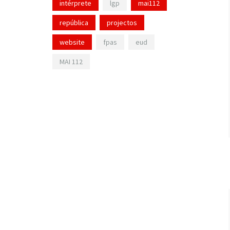
intérprete
lgp
mai112
república
projectos
website
fpas
eud
MAI 112