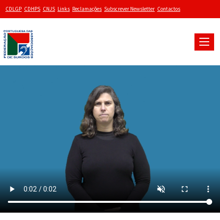
CDLGP
CDHPS
CNJS
Links
Reclamações
Subscrever Newsletter
Contactos
Toggle
naviga