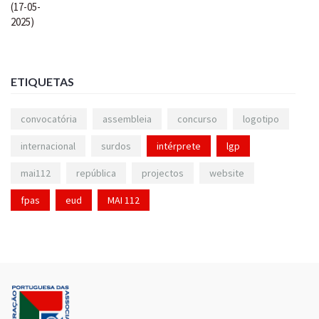
ETIQUETAS
convocatória
assembleia
concurso
logotipo
internacional
surdos
intérprete
lgp
mai112
república
projectos
website
fpas
eud
MAI 112