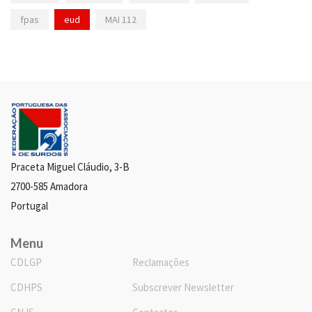
fpas
eud
MAI 112
Praceta Miguel Cláudio, 3-B
2700-585 Amadora
Portugal
Menu
CDLGP
Reclamações
CDHPS
Subscrever Newsletter