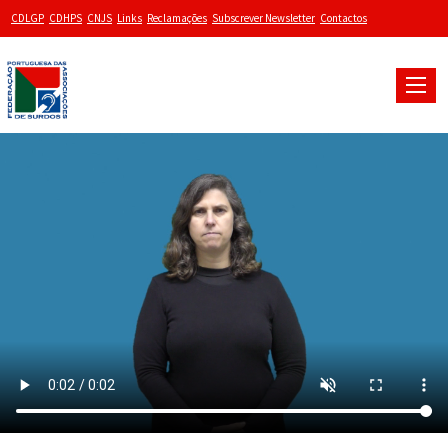
CDLGP
CDHPS
CNJS
Links
Reclamações
Subscrever Newsletter
Contactos
Toggle
naviga