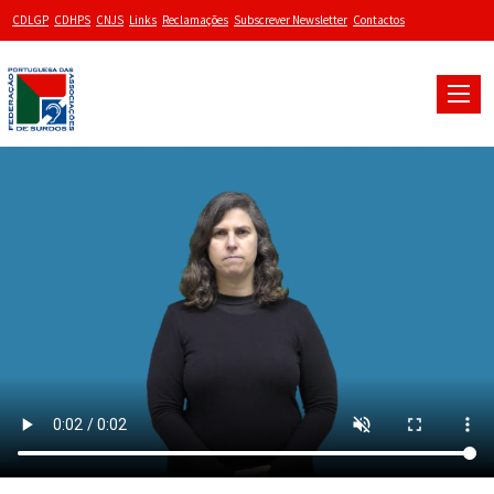
CDLGP
CDHPS
CNJS
Links
Reclamações
Subscrever Newsletter
Contactos
Toggle
naviga