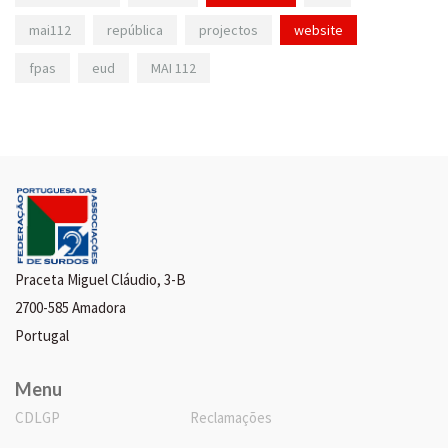
mai112
república
projectos
website
fpas
eud
MAI 112
Praceta Miguel Cláudio, 3-B
2700-585 Amadora
Portugal
Menu
CDLGP
Reclamações