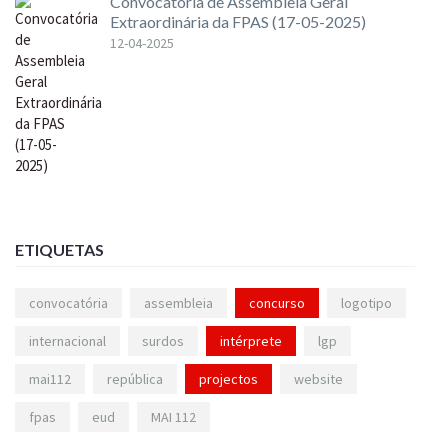
Convocatória de Assembleia Geral
Extraordinária da FPAS (17-05-2025)
12-04-2025
ETIQUETAS
convocatória
assembleia
concurso
logotipo
internacional
surdos
intérprete
lgp
mai112
república
projectos
website
fpas
eud
MAI 112