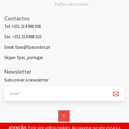
Política de Cookies
Contactos
Tel: +351 214 998 308
Fax: +351 214 998 310
Email: fpas@fpasurdos.pt
Skype: fpas_portugal
Newsletter
Subscrever a newsletter
© 2026 FPAS. Todos os direitos reservados.
ATENÇÃO
: Este site utiliza cookies. Ao navegar no site estará a