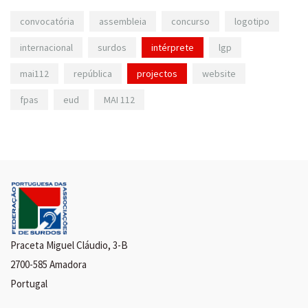
convocatória
assembleia
concurso
logotipo
internacional
surdos
intérprete
lgp
mai112
república
projectos
website
fpas
eud
MAI 112
Praceta Miguel Cláudio, 3-B
2700-585 Amadora
Portugal