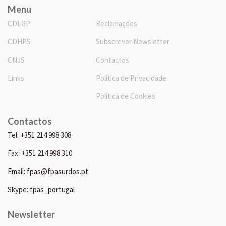
Menu
CDLGP
Reclamações
CDHPS
Subscrever Newsletter
CNJS
Contactos
Links
Política de Privacidade
Política de Cookies
Contactos
Tel: +351 214 998 308
Fax: +351 214 998 310
Email: fpas@fpasurdos.pt
Skype: fpas_portugal
Newsletter