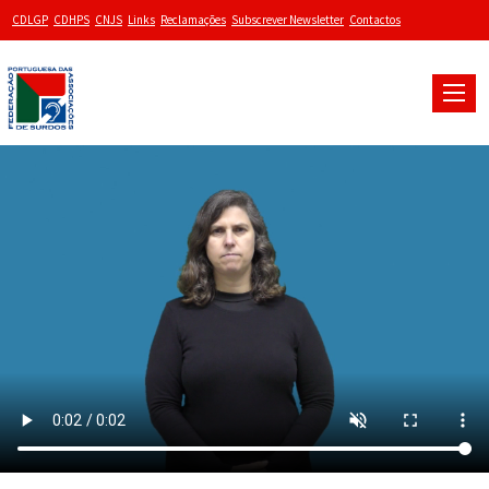
CDLGP
CDHPS
CNJS
Links
Reclamações
Subscrever Newsletter
Contactos
Toggle
naviga