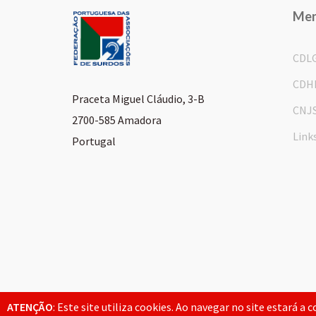
Me
CDL
CDH
Praceta Miguel Cláudio, 3-B
CNJ
2700-585 Amadora
Link
Portugal
© 2026 FPAS. Todos os direitos reservados.
ATENÇÃO
: Este site utiliza cookies. Ao navegar no site estará a 