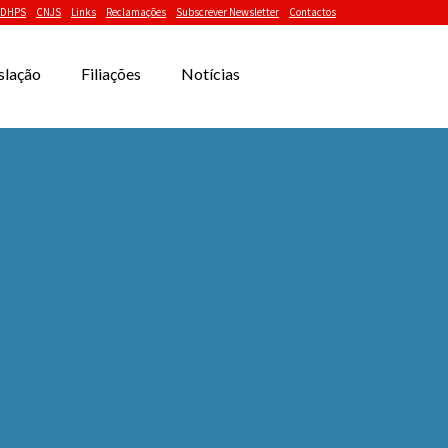
DHPS
CNJS
Links
Reclamações
Subscrever Newsletter
Contactos
slação
Filiações
Notícias