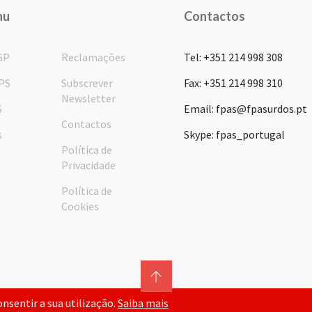
nu
Contactos
GP
Reclamações
Tel: +351 214 998 308
PS
Subscrever
Fax: +351 214 998 310
Newsletter
S
Email: fpas@fpasurdos.pt
Contactos
s
Skype: fpas_portugal
Política de
Privacidade
Política de
Cookies
consentir a sua utilização.
Saiba mais