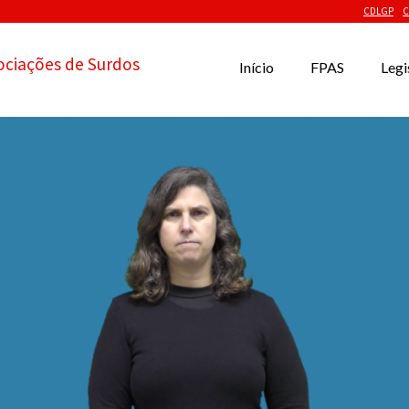
CDLGP
C
ociações de Surdos
Início
FPAS
Legi