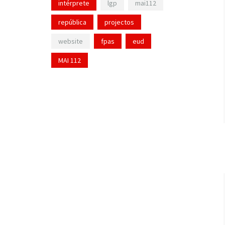
intérprete
lgp
mai112
república
projectos
website
fpas
eud
MAI 112