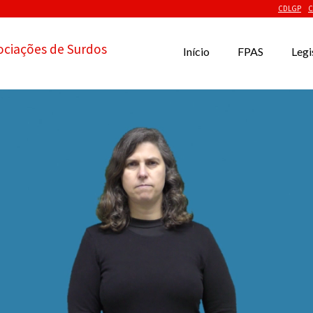
CDLGP
C
ociações de Surdos
Início
FPAS
Legi