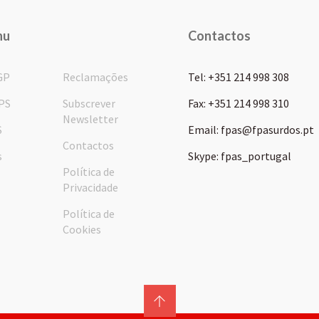
nu
Contactos
GP
Reclamações
Tel: +351 214 998 308
PS
Subscrever
Fax: +351 214 998 310
Newsletter
S
Email: fpas@fpasurdos.pt
Contactos
s
Skype: fpas_portugal
Política de
Privacidade
Política de
Cookies