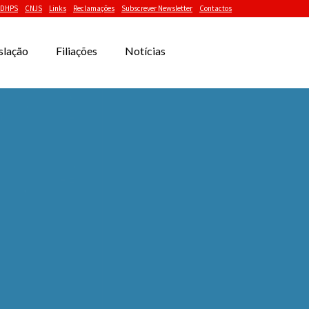
DHPS
CNJS
Links
Reclamações
Subscrever Newsletter
Contactos
slação
Filiações
Notícias