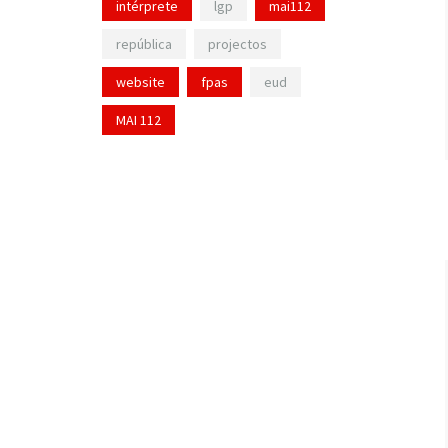
intérprete
lgp
mai112
república
projectos
website
fpas
eud
MAI 112