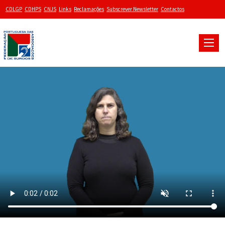
CDLGP
CDHPS
CNJS
Links
Reclamações
Subscrever Newsletter
Contactos
Toggle
naviga