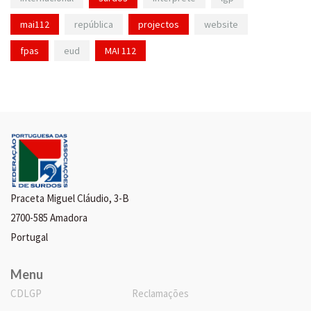
mai112
república
projectos
website
fpas
eud
MAI 112
Praceta Miguel Cláudio, 3-B
2700-585 Amadora
Portugal
Menu
CDLGP
Reclamações