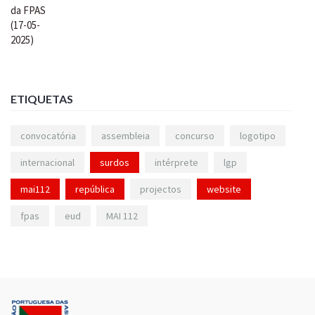
ETIQUETAS
convocatória
assembleia
concurso
logotipo
internacional
surdos
intérprete
lgp
mai112
república
projectos
website
fpas
eud
MAI 112