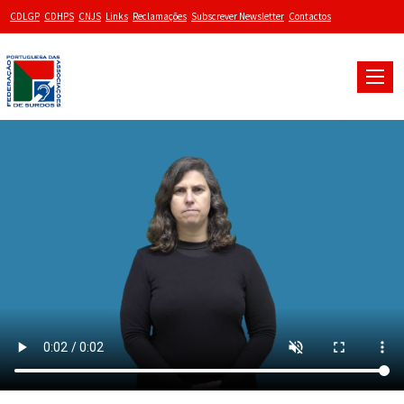
CDLGP
CDHPS
CNJS
Links
Reclamações
Subscrever Newsletter
Contactos
Toggle
naviga