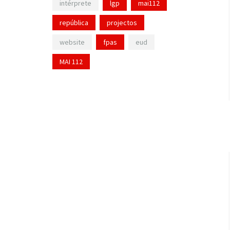
intérprete
lgp
mai112
república
projectos
website
fpas
eud
MAI 112