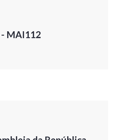
P - MAI112
embleia da República