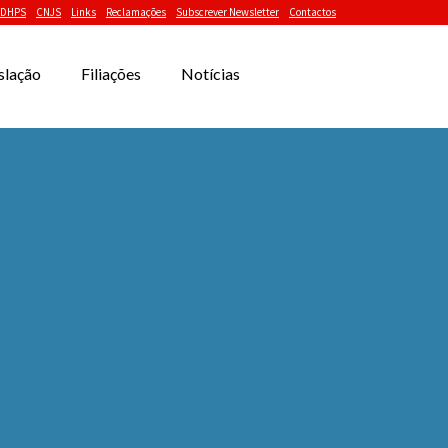
DHPS
CNJS
Links
Reclamações
Subscrever Newsletter
Contactos
slação
Filiações
Notícias