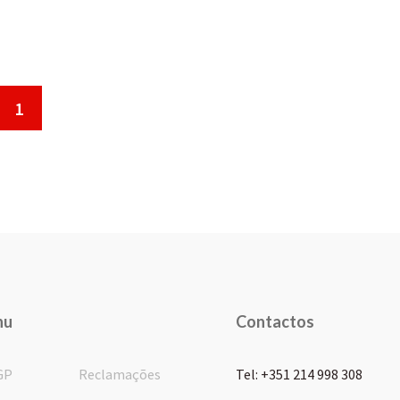
1
nu
Contactos
GP
Reclamações
Tel: +351 214 998 308