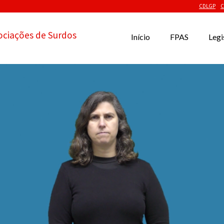
CDLGP
C
ociações de Surdos
Início
FPAS
Legi